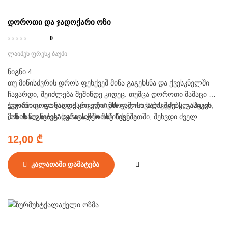
დოროთი და ჯადოქარი ოზი
0
ლაიმენ ფრენკ ბაუმი
წიგნი 4
თუ მიწისძვრის დროს ფეხქვეშ მიწა გაგეხსნა და ქვესკნელში
ჩავარდი, შეიძლება შეშინდე კიდეც. თუმცა დოროთი მამაცი და
ჭკვიანი გოგონაა და ყოველთვის გამოსავალს ეძებს. გაჰყევი
„დოროთი და ჯადოქარი ოზი“ მსოფლიო საბავშვო კლასიკის,
მას ახალ თავგადასავალში მიწისქვეშეთში, შეხვდი ძველ
„ოზის წიგნების“ სერიის მეოთხე წიგნია.
მეგობრებს, გადალახე უამრავი დაბრკოლება, გადაიარე
12,00
₾
უჩინართა ველი, იმოგზაურე ბოსტნეულის სამეფოში და გაუყევი
მთაში გამოკვეთილ წრიულ კიბეს _ იქნებ დედამიწაზე
დასაბრუნებელ გზასაც კი მიაგნო.
კალათაში დამატება