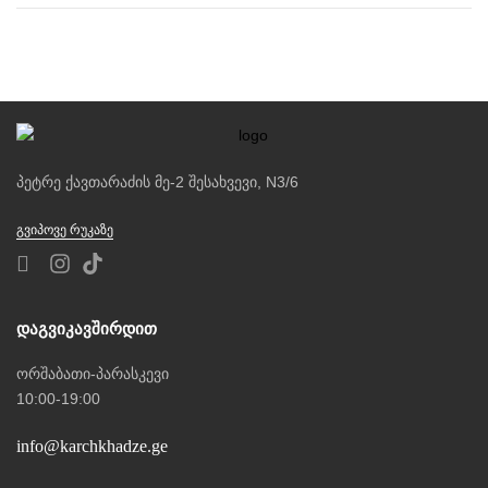
საბავშვო პროზის ერთიან, მდიდარ, ფერად ხალიჩას ქმნის.
პეტრე ქავთარაძის მე-2 შესახვევი, N3/6
ᲒᲕᲘᲞᲝᲕᲔ ᲠᲣᲙᲐᲖᲔ
Დაგვიკავშირდით
ორშაბათი-პარასკევი
10:00-19:00
info@karchkhadze.ge