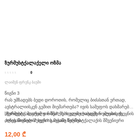
ზურმუხტქალაქელი ოზმა
0
ლაიმენ ფრენკ ბაუმი
წიგნი 3
რას უმზადებს ბედი დოროთის, რომელიც ბიძასთან ერთად,
ავსტრალიისკენ გემით მიემართება? ივის სამეფოს დახმარება
სჭირდება, მაგრამ ვინ შეძლებს გაუმკლავდეს ნომეების ქვეყნის
„ზურმუხტქალაქელი ოზმა“ მსოფლიო საბავშვო კლასიკის,
ძლევამოსილ მეფეს? გაიცანი ზურმუხტქალაქის მშვენიერი
„ოზის წიგნების“ სერიის მესამე წიგნია.
დედოფალი, ოზმა, შემოიკრიბე ძველი მეგობრები _ თუნუქის
12,00
₾
ტყეკაფია, საფრთხობელა, ლომი, სახერხელა ცხენი და მუდამ