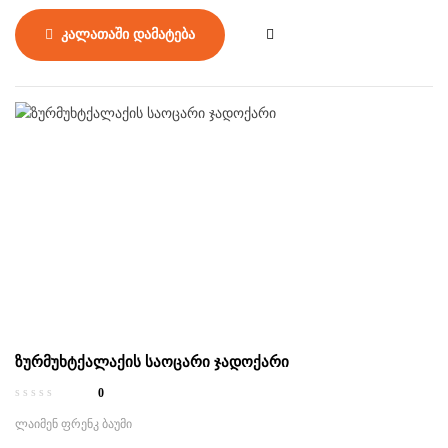
მშიერი ვეფხვი _ და გადაეშვი ახალ თავგადასავალში.
კალათაში დამატება
ზურმუხტქალაქის საოცარი ჯადოქარი
0
ლაიმენ ფრენკ ბაუმი