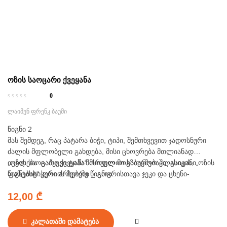
ოზის საოცარი ქვეყანა
0
ლაიმენ ფრენკ ბაუმი
წიგნი 2
მას შემდეგ, რაც პატარა ბიჭი, ტიპი, შემთხვევით ჯადოსნური
ძალის მფლობელი გახდება, მისი ცხოვრება მთლიანად
იცვლება. გაჰყევი ტიპს შორეულ მოგზაურობაში, გაიცანი
„ოზის საოცარი ქვეყანა“ მსოფლიო საბავშვო კლასიკის, „ოზის
ფანტასტიკური არსებები _ გოგრისთავა ჯეკი და ცხენი-
წიგნების“ სერიის მეორე წიგნია.
სახერხელა, მოხვდი გილიკინების იასამნისფერ ქვეყანაში,
12,00
₾
ხოლო ბოლოს იქნებ ზურმუხტქალაქსაც კი მიაღწიო. ტიპთან
ერთად ამოხსენი საიდუმლოებები და შეებრძოლე ბოროტ
ძალებს, რომლებიც ოზის ქვეყანას ემუქრებიან.
კალათაში დამატება