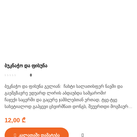
ბუკნაჭო და ფისუნა
0
ბუკნაჭო და ფისუნა გელიან: ჩახტი სალათისფერ ნავში და
გაემგზავრე ედუარდ ლირის აბდაუბდა სამყაროში!
ჩაჯექი საცერში და გაცურე ჯამბლებთან ერთად, ტყე-ტყე
სახეტიალოდ გაჰყევი ცხვირმნათ დონგს, შეუერთდი მოგზაურ
იხვსა და კენგურუს, გაუჩინარდი, როგორც ჭრელჭრულა
12,00
₾
ჩითების ცხოველ-ფრინველ-მწერები და გამოეწყვე ახლებურ
ტანსაცმელში ვინმე ბერიკაცის დარად. ამ კრებულში შესულ
ყოველ ლექსს განთქმული მხატვრის, რობერტ ინგპენის,
კალათაში დამატება