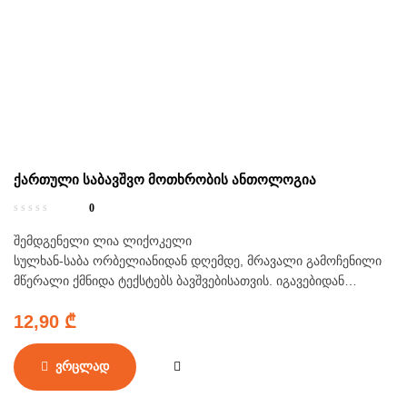
ქართული საბავშვო მოთხრობის ანთოლოგია
0
შემდგენელი ლია ლიქოკელი
სულხან-საბა ორბელიანიდან დღემდე, მრავალი გამოჩენილი
მწერალი ქმნიდა ტექსტებს ბავშვებისათვის. იგავებიდან
ნოველებამდე, ჯადოსნური სამყაროდან ყოველდღიურ,
12,90
₾
რეალისტურ ყოფამდე, ეს ტექსტები ყოველ ეპოქაში ასახავდა
ძირითად ადამიანურ ფასეულობებს – სიყვარულს,
მეგობრობას, ერთგულებას და თავისუფლებისკენ სწრაფვას. ამ
ვრცლად
წიგნში თავი მოვუყარეთ გამორჩეულ მოთხრობებს, რომლებიც
სამი საუკუნის განმავლობაშია დაწერილი და ქართული