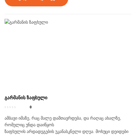
ხალისიანი ილუსტრაციები ამშვენებს, მათ შორის _ ბონგის ხის
ქვეყნისა და თავად ხის მისეული აღწერილობა, რითაც
მხატვარმა პატივი მიაგო ედუარდ ლირის უშრეტ ფანტაზიას. ეს
წიგნი ბრწყინვალე საჩუქარია, რომელიც კიდევ მრავალი
საუკუნის მანძილზე განუვითარებს წარმოსახვის უნარს დიდსა
თუ პატარას.
გარმანის ზაფხული
0
ამბავი იმაზე, რაც მალე დამთავრდება, და რაღაც ახალზე,
რომელიც უნდა დაიწყოს
ზაფხულის არდადეგების უკანასკნელი დღეა. მოხუცი დეიდები