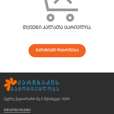
თქვენი კალათა ცარიელია.
მაღაზიაში დაბრუნება
პეტრე ქავთარაძის მე-2 შესახვევი, N3/6
ᲒᲕᲘᲞᲝᲕᲔ ᲠᲣᲙᲐᲖᲔ