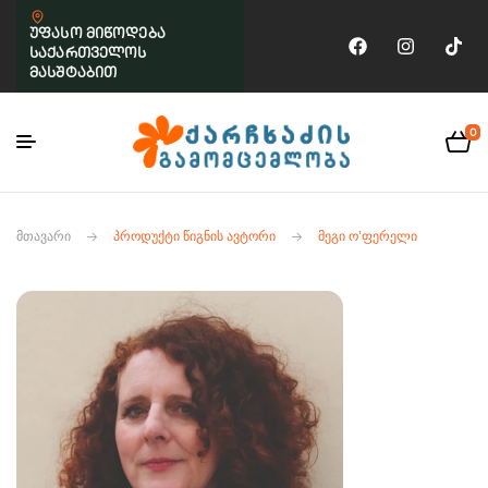
უფასო მიწოდება
საქართველოს
მასშტაბით
0
ᲛᲗᲐᲕᲐᲠᲘ
ᲞᲠᲝᲓᲣᲥᲢᲘ ᲬᲘᲒᲜᲘᲡ ᲐᲕᲢᲝᲠᲘ
ᲛᲔᲒᲘ Ო’ᲤᲔᲠᲔᲚᲘ