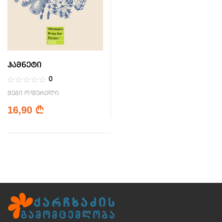
ჰამნეტი
0
მეგი ო’ფერელი
16,90
₾