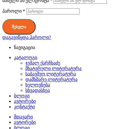
სახელი ან ელ.ფოსტა
*
პაროლი
*
შესვლა
დაგავიწყდა პაროლი?
ნავიგაცია
კატალოგი
ჯემალ ქარჩხაძე
მხატვრული ლიტერატურა
საბავშვო ლიტერატურა
დამხმარე ლიტერატურა
ხელოვნება
სხვადასხვა
ბლოგი
ავტორები
კონტაქტი
მთავარი
ავტორები
ბლოგი