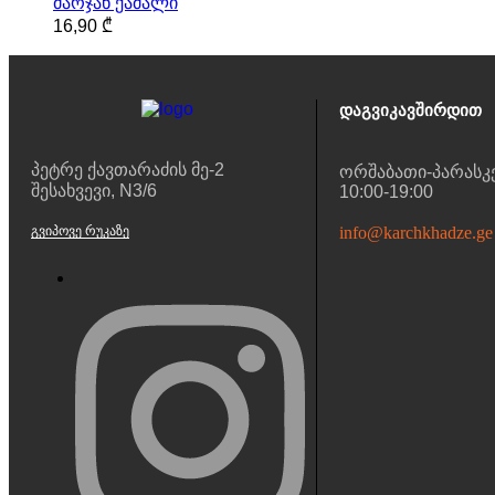
მარჯან ქამალი
16,90
₾
Დაგვიკავშირდით
პეტრე ქავთარაძის მე-2
ორშაბათი-პარასკ
შესახვევი, N3/6
10:00-19:00
ᲒᲕᲘᲞᲝᲕᲔ ᲠᲣᲙᲐᲖᲔ
info@karchkhadze.ge