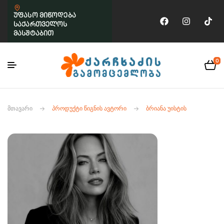
უფასო მიწოდება
საქართველოს
მასშტაბით
0
ᲛᲗᲐᲕᲐᲠᲘ
ᲞᲠᲝᲓᲣᲥᲢᲘ ᲬᲘᲒᲜᲘᲡ ᲐᲕᲢᲝᲠᲘ
ᲑᲠᲘᲐᲜᲐ ᲣᲘᲡᲢᲘᲡ