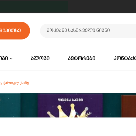
მიკითხე
ოგი
ბლოგი
ავტორები
კონტაქ
ᲐᲓ ᲥᲐᲠᲗᲣᲚ ᲔᲜᲐᲖᲔ