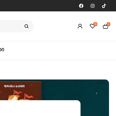
13
0
ტი