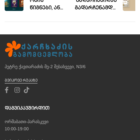
ოზის
გადარჩენიდან
წიგნები, ანუ
გადარჩენამდე,
საოცარი
ანუ დემონ
ამბები
კოპერჰედის
პირველად
ცხოვრება
ქართულ
ენაზე
პეტრე ქავთარაძის მე-2 შესახვევი, N3/6
ᲒᲕᲘᲞᲝᲕᲔ ᲠᲣᲙᲐᲖᲔ
Დაგვიკავშირდით
ორშაბათი-პარასკევი
10:00-19:00