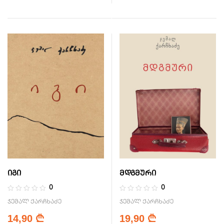
იგი
მდგმური
0
0
ჯემალ ქარჩხაძე
ჯემალ ქარჩხაძე
14,90
19,90
₾
₾