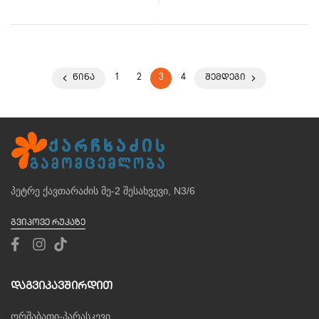
ᲬᲘᲜᲐ
1
2
3
4
ᲨᲔᲛᲓᲔᲒᲘ
პეტრე ქავთარაძის მე-2 შესახვევი, N3/6
ᲒᲕᲘᲞᲝᲕᲔ ᲠᲣᲙᲐᲖᲔ
Დაგვიკავშირდით
ორშაბათი-პარასკევი