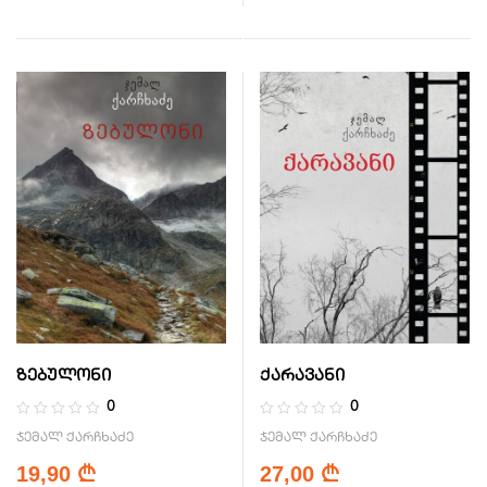
ზებულონი
ქარავანი
0
0
ჯემალ ქარჩხაძე
ჯემალ ქარჩხაძე
19,90
27,00
₾
₾